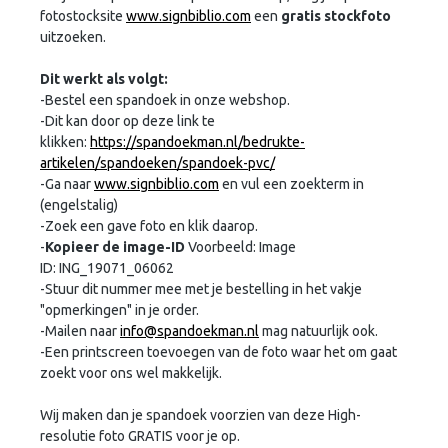
fotostocksite
www.signbiblio.com
een
gratis stockfoto
uitzoeken.
Dit werkt als volgt:
-Bestel een spandoek in onze webshop.
-Dit kan door op deze link te
klikken:
https://spandoekman.nl/bedrukte-
artikelen/spandoeken/spandoek-pvc/
-Ga naar
www.signbiblio.com
en vul een zoekterm in
(engelstalig)
-Zoek een gave foto en klik daarop.
-
Kopieer de image-ID
Voorbeeld: Image
ID: ING_19071_06062
-Stuur dit nummer mee met je bestelling in het vakje
"opmerkingen" in je order.
-Mailen naar
info@spandoekman.nl
mag natuurlijk ook.
-Een printscreen toevoegen van de foto waar het om gaat
zoekt voor ons wel makkelijk.
Wij maken dan je spandoek voorzien van deze High-
resolutie foto GRATIS voor je op.