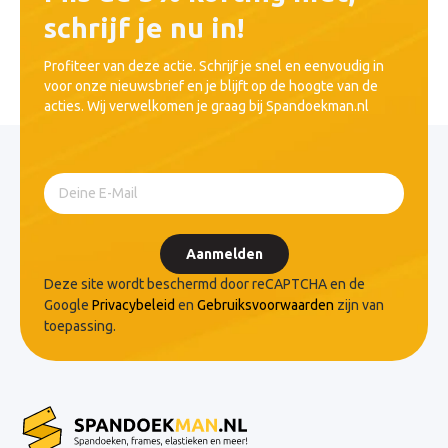
schrijf je nu in!
Profiteer van deze actie. Schrijf je snel en eenvoudig in
voor onze nieuwsbrief en je blijft op de hoogte van de
acties. Wij verwelkomen je graag bij Spandoekman.nl
Aanmelden
Deze site wordt beschermd door reCAPTCHA en de
Google
Privacybeleid
en
Gebruiksvoorwaarden
zijn van
toepassing.