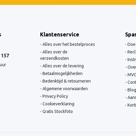
s
Klantenservice
Spa
Alles over het bestelproces
Doe-
Alles over de
Recl
 157
verzendkosten
Inst
 uur
Alles over de levering
Over
Betaalmogelijkheden
MV
Bedenktijd & retourneren
Cont
Algemene voorwaarden
Blo
Privacy Policy
Aanm
Cookieverklaring
Kort
Gratis Stockfoto