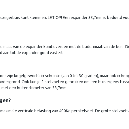
steigerbuis kunt klemmen. LET OP! Een expander 33,7mm is bedoeld voo
e maat van de expander komt overeen met de buitenmaat van de buis. De
t aan tot de expander goed vast zit.
door zijn kogelgewricht in schuinte (van 0 tot 30 graden), maar ook in ho
 ondergrond. Ook kun je 2 stelvoeten gebruiken om een buis ergens tus
s met een buitendiameter van 33,7mm.
agen?
maximale verticale belasting van 400Kg per stelvoet. De grote stelvo