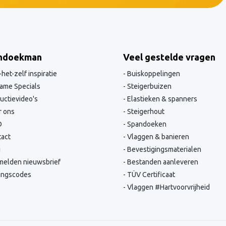
ndoekman
Veel gestelde vragen
het-zelf inspiratie
Buiskoppelingen
ame Specials
Steigerbuizen
ructievideo's
Elastieken & spanners
 ons
Steigerhout
O
Spandoeken
act
Vlaggen & banieren
g
Bevestigingsmaterialen
elden nieuwsbrief
Bestanden aanleveren
ingscodes
TÜV Certificaat
Vlaggen #Hartvoorvrijheid