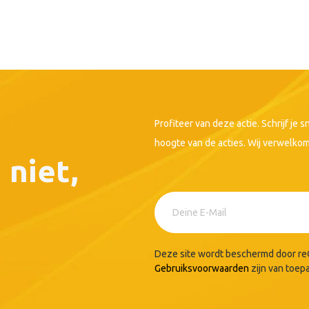
Profiteer van deze actie. Schrijf je 
hoogte van de acties. Wij verwelko
 niet,
Deze site wordt beschermd door 
Gebruiksvoorwaarden
zijn van toep