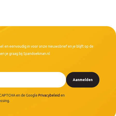
snel en eenvoudig in voor onze nieuwsbrief en je blijft op de
men je graag bij Spandoekman.nl
Aanmelden
reCAPTCHA en de Google
Privacybeleid
en
assing.