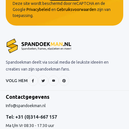
Deze site wordt beschermd door reCAPTCHA en de
Google
Privacybeleid
en
Gebruiksvoorwaarden
zijn van
toepassing.
Spandoekman deelt via social media de leukste ideeën en
creaties van zijn spandoekman fans.
VOLG HEM
Contactgegevens
Info@spandoekman.nl
Tel: +31 (0)314-667 157
Ma t/m Vr 08:30 - 17:30 uur