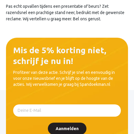
Pas echt opvallen tijdens een presentatie of beurs? Zet
razendsnel een prachtige stand neer, bedrukt met de gewenste
reclame. Wij vertellen u graag meer. Bel ons gerust.
Mis de 5% korting niet,
schrijf je nu in!
Profiteer van deze actie. Schrijf je snel en eenvoudig in
voor onze nieuwsbrief en je blijft op de hoogte van de
acties. Wij verwelkomen je graag bij Spandoekman.nl
Aanmelden