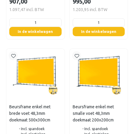
907,00
995,00
1.097,47 incl. BTW
1.203,95 incl. BTW
listing.boxQuantity
listing.boxQuantity
In de winkelwagen
In de winkelwagen
Beursframe enkel met
Beursframe enkel met
brede voet 48,3mm
smalle voet 48,3mm
doekmaat 500x300cm
doekmaat 200x200cm
- Incl. spandoek
- Incl. spandoek