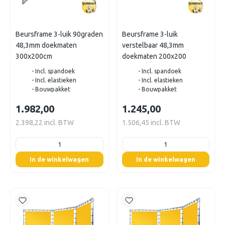
Beursframe 3-luik 90graden
Beursframe 3-luik
48,3mm doekmaten
verstelbaar 48,3mm
300x200cm
doekmaten 200x200
- Incl. spandoek
- Incl. spandoek
- Incl. elastieken
- Incl. elastieken
- Bouwpakket
- Bouwpakket
1.982,00
1.245,00
2.398,22 incl. BTW
1.506,45 incl. BTW
listing.boxQuantity
listing.boxQuantity
In de winkelwagen
In de winkelwagen