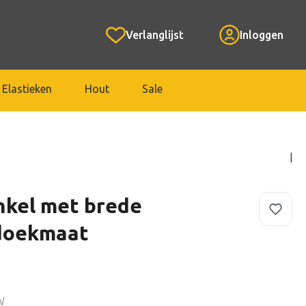
Verlanglijst
Inloggen
 Elastieken
Hout
Sale
|
nkel met brede
doekmaat
W