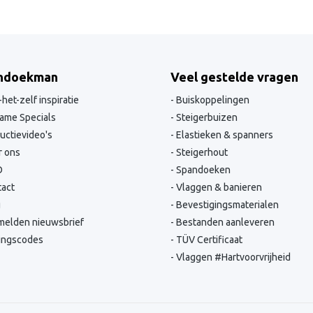
ndoekman
Veel gestelde vragen
het-zelf inspiratie
Buiskoppelingen
ame Specials
Steigerbuizen
ructievideo's
Elastieken & spanners
 ons
Steigerhout
O
Spandoeken
act
Vlaggen & banieren
g
Bevestigingsmaterialen
elden nieuwsbrief
Bestanden aanleveren
ingscodes
TÜV Certificaat
Vlaggen #Hartvoorvrijheid