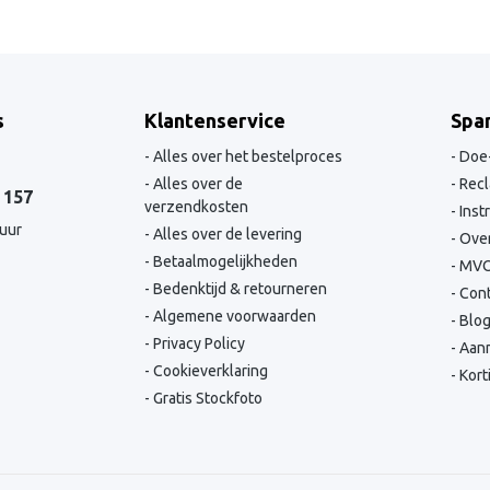
s
Klantenservice
Spa
Alles over het bestelproces
Doe-
Alles over de
Recl
 157
verzendkosten
Inst
 uur
Alles over de levering
Over
Betaalmogelijkheden
MV
Bedenktijd & retourneren
Cont
Algemene voorwaarden
Blo
Privacy Policy
Aanm
Cookieverklaring
Kort
Gratis Stockfoto