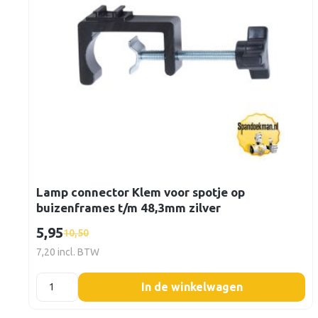
Lamp connector Klem voor spotje op
buizenframes t/m 48,3mm zilver
5,95
10,50
7,20 incl. BTW
listing.boxQuantity
In de winkelwagen