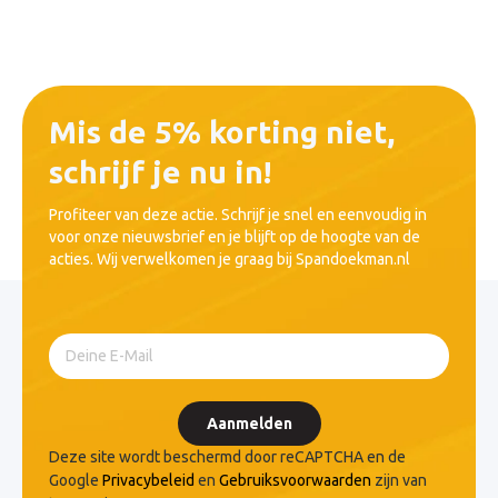
Mis de 5% korting niet,
schrijf je nu in!
Profiteer van deze actie. Schrijf je snel en eenvoudig in
voor onze nieuwsbrief en je blijft op de hoogte van de
acties. Wij verwelkomen je graag bij Spandoekman.nl
Aanmelden
Deze site wordt beschermd door reCAPTCHA en de
Google
Privacybeleid
en
Gebruiksvoorwaarden
zijn van