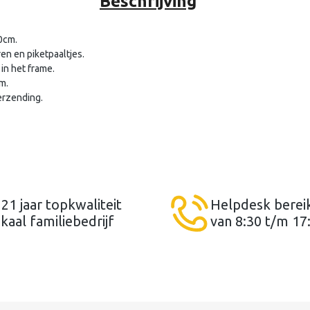
Beschrijving
0cm.
en en piketpaaltjes.
in het frame.
m.
erzending.
 21 jaar topkwaliteit
Helpdesk berei
kaal familiebedrijf
van 8:30 t/m 17