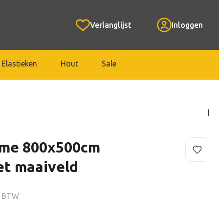
Verlanglijst
Inloggen
 Elastieken
Hout
Sale
|
rame 800x500cm
et maaiveld
l. BTW