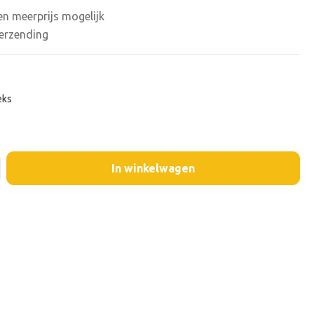
n meerprijs mogelijk
verzending
eks
In winkelwagen