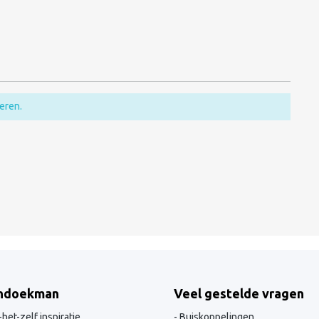
eren.
ndoekman
Veel gestelde vragen
het-zelf inspiratie
Buiskoppelingen