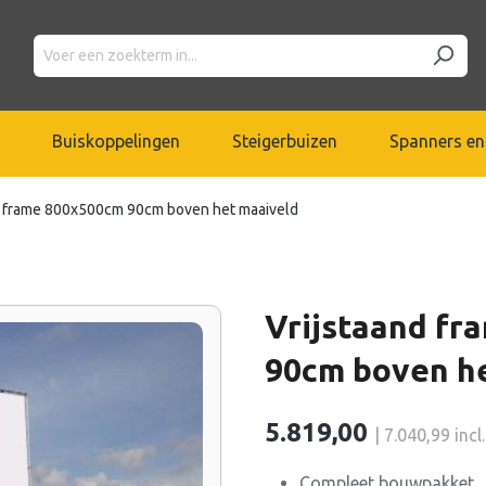
Buiskoppelingen
Steigerbuizen
Spanners en
d frame 800x500cm 90cm boven het maaiveld
Vrijstaand f
90cm boven h
5.819,00
| 7.040,99 inc
Compleet bouwpakket