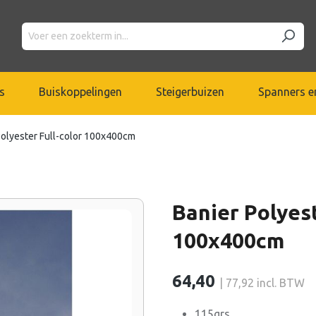
s
Buiskoppelingen
Steigerbuizen
Spanners en
Polyester Full-color 100x400cm
Banier Polyest
100x400cm
64,40
| 77,92 incl. BTW
115grs