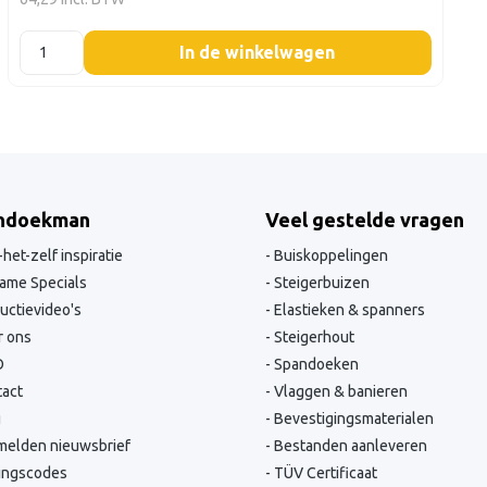
listing.boxQuantity
In de winkelwagen
ndoekman
Veel gestelde vragen
het-zelf inspiratie
Buiskoppelingen
ame Specials
Steigerbuizen
ructievideo's
Elastieken & spanners
 ons
Steigerhout
O
Spandoeken
act
Vlaggen & banieren
g
Bevestigingsmaterialen
elden nieuwsbrief
Bestanden aanleveren
ingscodes
TÜV Certificaat