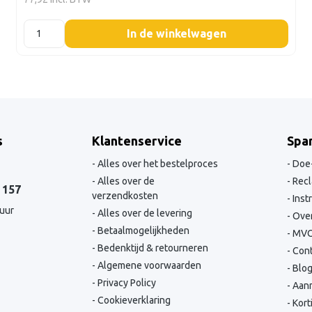
listing.boxQuantity
In de winkelwagen
s
Klantenservice
Spa
Alles over het bestelproces
Doe-
Alles over de
Recl
 157
verzendkosten
Inst
 uur
Alles over de levering
Over
Betaalmogelijkheden
MV
Bedenktijd & retourneren
Cont
Algemene voorwaarden
Blo
Privacy Policy
Aanm
Cookieverklaring
Kort