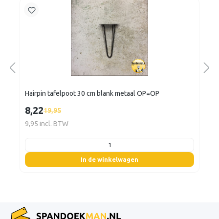
Hairpin tafelpoot 30 cm blank metaal OP=OP
8,22
19,95
9,95 incl. BTW
listing.boxQuantity
In de winkelwagen