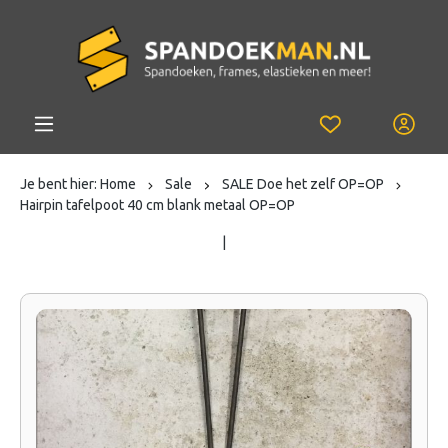
Je bent hier:
Home
Sale
SALE Doe het zelf OP=OP
Hairpin tafelpoot 40 cm blank metaal OP=OP
|