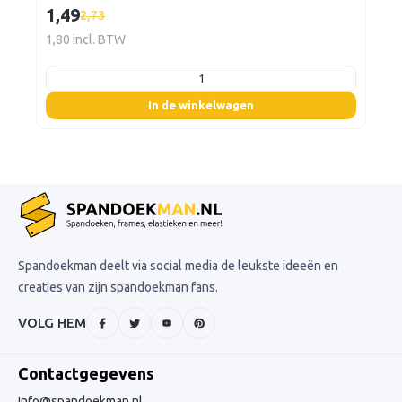
1,49
2,73
1,80 incl. BTW
listing.boxQuantity
In de winkelwagen
Spandoekman deelt via social media de leukste ideeën en
creaties van zijn spandoekman fans.
VOLG HEM
Contactgegevens
Info@spandoekman.nl