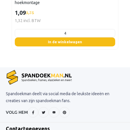
hoekmontage
1,09
3,75
1,32 incl. BTW
listing.boxQuantity
In de winkelwagen
Spandoekman deelt via social media de leukste ideeën en
creaties van zijn spandoekman fans.
VOLG HEM
Contactgegevens