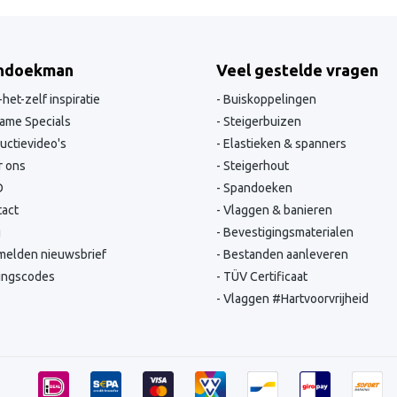
ndoekman
Veel gestelde vragen
het-zelf inspiratie
Buiskoppelingen
ame Specials
Steigerbuizen
ructievideo's
Elastieken & spanners
 ons
Steigerhout
O
Spandoeken
act
Vlaggen & banieren
g
Bevestigingsmaterialen
elden nieuwsbrief
Bestanden aanleveren
ingscodes
TÜV Certificaat
Vlaggen #Hartvoorvrijheid