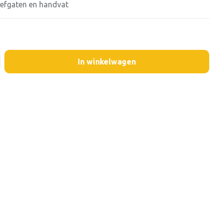
roefgaten en handvat
In winkelwagen