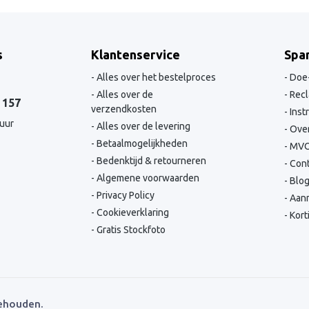
s
Klantenservice
Spa
Alles over het bestelproces
Doe-
Alles over de
Recl
 157
verzendkosten
Inst
 uur
Alles over de levering
Over
Betaalmogelijkheden
MV
Bedenktijd & retourneren
Cont
Algemene voorwaarden
Blo
Privacy Policy
Aanm
Cookieverklaring
Kort
Gratis Stockfoto
behouden.