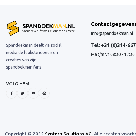
Contactgegeven
Info@spandoekman.nl
Tel: +31 (0)314-667
Spandoekman deelt via social
media de leukste ideeën en
Ma t/m Vr 08:30 - 17:30
creaties van zijn
spandoekman fans.
VOLG HEM
Copyright © 2025
Syntech Solutions AG
. Alle rechten voor