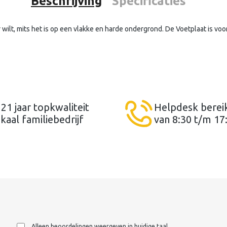
Beschrijving
Specificaties
 wilt, mits het is op een vlakke en harde ondergrond. De Voetplaat is vo
 21 jaar topkwaliteit
Helpdesk berei
kaal familiebedrijf
van 8:30 t/m 17
Alleen beoordelingen weergeven in huidige taal.