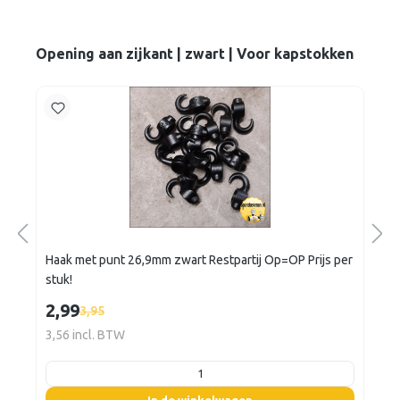
Opening aan zijkant | zwart | Voor kapstokken
Haak met punt 26,9mm zwart Restpartij Op=OP Prijs per
stuk!
2,99
3,95
3,56 incl. BTW
listing.boxQuantity