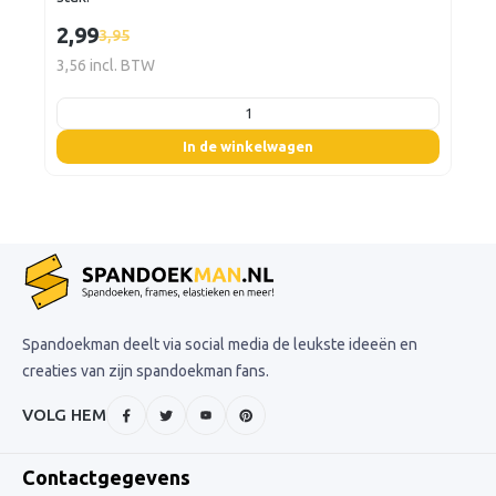
2,99
3,95
3,56 incl. BTW
listing.boxQuantity
In de winkelwagen
Spandoekman deelt via social media de leukste ideeën en
creaties van zijn spandoekman fans.
VOLG HEM
Contactgegevens