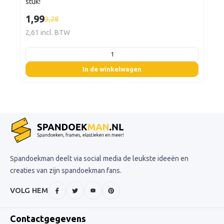
stuk!
1,99
3,28
2,61 incl. BTW
listing.boxQuantity
In de winkelwagen
Spandoekman deelt via social media de leukste ideeën en
creaties van zijn spandoekman fans.
VOLG HEM
Contactgegevens