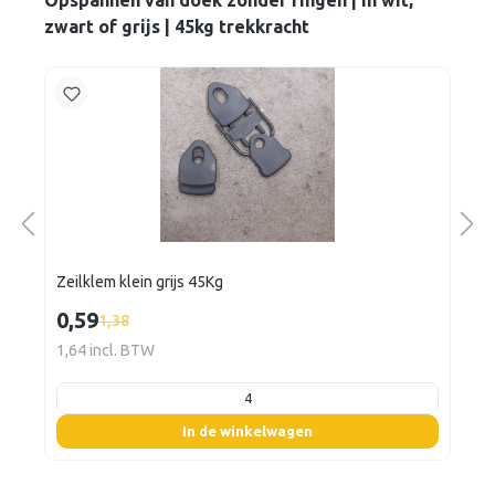
Opspannen van doek zonder ringen | in wit,
zwart of grijs | 45kg trekkracht
Zeilklem klein grijs 45Kg
0,59
1,38
1,64 incl. BTW
listing.boxQuantity
In de winkelwagen