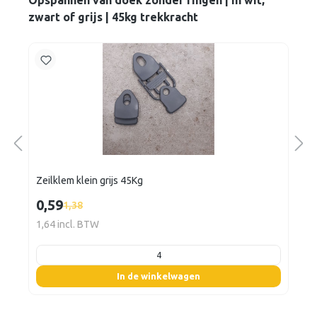
Opspannen van doek zonder ringen | in wit,
zwart of grijs | 45kg trekkracht
Zeilklem klein grijs 45Kg
0,59
1,38
1,64 incl. BTW
listing.boxQuantity
In de winkelwagen