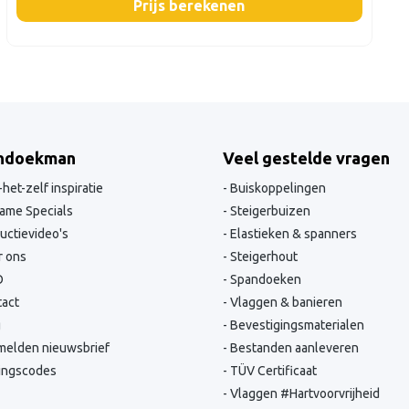
Prijs berekenen
ndoekman
Veel gestelde vragen
het-zelf inspiratie
Buiskoppelingen
ame Specials
Steigerbuizen
ructievideo's
Elastieken & spanners
 ons
Steigerhout
O
Spandoeken
act
Vlaggen & banieren
g
Bevestigingsmaterialen
elden nieuwsbrief
Bestanden aanleveren
ingscodes
TÜV Certificaat
Vlaggen #Hartvoorvrijheid