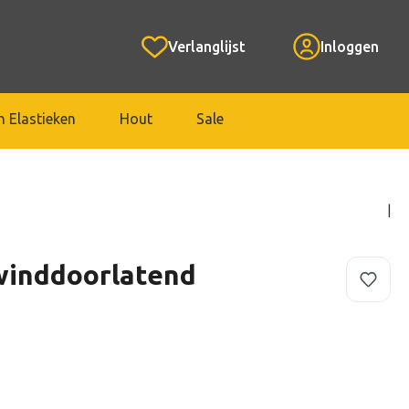
Verlanglijst
Inloggen
 Elastieken
Hout
Sale
|
inddoorlatend