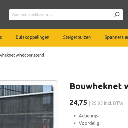
s
Buiskoppelingen
Steigerbuizen
Spanners en
wheknet winddoorlatend
Bouwheknet w
24,75
| 29,95 incl. BTW
Actieprijs
Voordelig