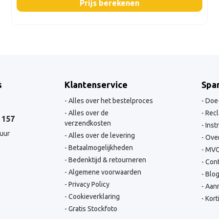
Prijs berekenen
s
Klantenservice
Spa
Alles over het bestelproces
Doe-
Alles over de
Recl
 157
verzendkosten
Inst
 uur
Alles over de levering
Over
Betaalmogelijkheden
MV
Bedenktijd & retourneren
Cont
Algemene voorwaarden
Blo
Privacy Policy
Aanm
Cookieverklaring
Kort
Gratis Stockfoto